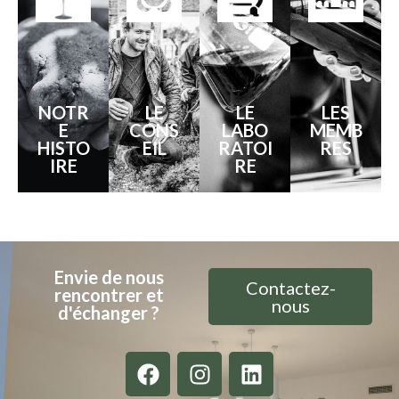
NOTR
LE
LE
LES
E
CONS
LABO
MEMB
HISTO
EIL
RATOI
RES
IRE
RE
Envie de nous
Contactez-
rencontrer et
nous
d'échanger ?