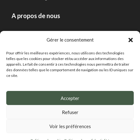
A propos de nous
Notre histoire
Gérer le consentement
Notre équipe
Pour offrir les meilleures expériences, nous utilisons des technologies
Contact
telles que les cookies pour stocker et/ou accéder aux informations des
appareils. Le fait de consentir à ces technologies nous permettra de traiter
des données telles que le comportement de navigation ou les ID uniques sur
Notre expertise
ce site.
Conseil
Accepter
Actualités
Refuser
Voir les préférences
Politique de confidentialité
Mentions légales
Politique de cookies (UE)