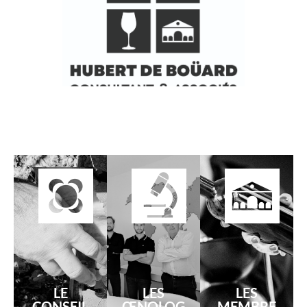
LE
LES
LES
CONSEIL
ŒNOLOG
MEMBRE