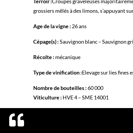
Terroir :
Croupes graveleuses majoritaireme
grossiers mêlés à des limons, s’appuyant sur
Age de la vigne :
26 ans
Cépage(s) :
Sauvignon blanc – Sauvignon gri
Récolte :
mécanique
Type de vinification :
Elevage sur lies fines
Nombre de bouteilles :
60 000
Viticulture :
HVE 4 – SME 14001