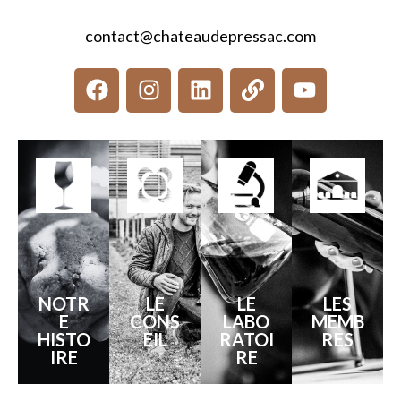
contact@chateaudepressac.com
NOTR
LE
LE
LES
E
CONS
LABO
MEMB
HISTO
EIL
RATOI
RES
IRE
RE