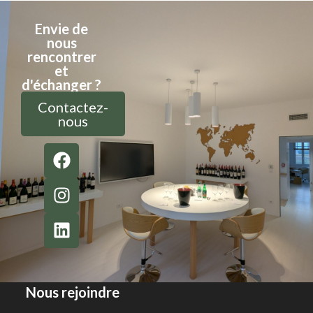
Envie de
nous
rencontrer
et
d'échanger ?
Contactez-
nous
Nous rejoindre