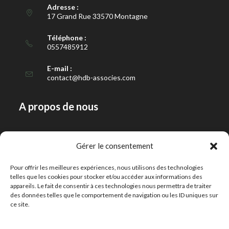
Adresse :
17 Grand Rue 33570 Montagne
Téléphone :
0557485912
E-mail :
contact@hdb-associes.com
A propos de nous
Notre histoire
Gérer le consentement
Notre équipe
Pour offrir les meilleures expériences, nous utilisons des technologies
Contact
telles que les cookies pour stocker et/ou accéder aux informations des
appareils. Le fait de consentir à ces technologies nous permettra de traiter
des données telles que le comportement de navigation ou les ID uniques sur
Notre expertise
ce site.