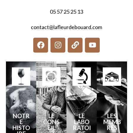
05 57 25 25 13
contact@lafleurdebouard.com
NOTR
LE
LE
LES
E
CONS
LABO
MEMB
HISTO
EIL
RATOI
RES