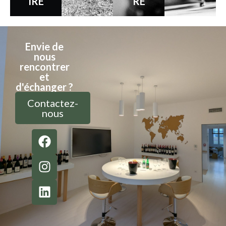
IRE
RE
Envie de
nous
rencontrer
et
d'échanger ?
Contactez-
nous