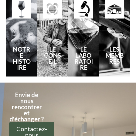
NOTR
LE
LE
LES
E
CONS
LABO
MEMB
HISTO
EIL
RATOI
RES
IRE
RE
Envie de
nous
rencontrer
et
d'échanger ?
Contactez-
nous