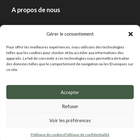
A propos de nous
Notre histoire
Gérer le consentement
Notre équipe
Pour offrir les meilleures expériences, nous utilisons des technologies
Contact
telles que les cookies pour stocker et/ou accéder aux informations des
appareils. Le fait de consentir à ces technologies nous permettra de traiter
des données telles que le comportement de navigation ou les ID uniques sur
Notre expertise
ce site.
Conseil
Accepter
Actualités
Refuser
Voir les préférences
Politique de confidentialité
Mentions légales
Politique de cookies (UE)
Politique de cookies
Politique de confidentialité
Copyright 2026 - Hubert de Boüard Consultant et associés