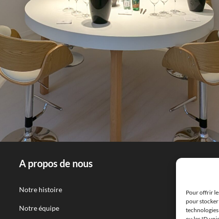
A propos de nous
Notre histoire
C
Pour offrir l
pour stocker 
Notre équipe
A
technologies
ou les ID uni