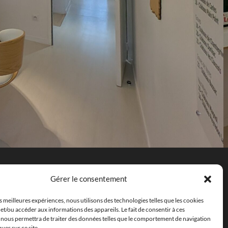
Notre expertise
Gérer le consentement
onseil
es meilleures expériences, nous utilisons des technologies telles que les cookies
et/ou accéder aux informations des appareils. Le fait de consentir à ces
ctualités
 nous permettra de traiter des données telles que le comportement de navigation
ques sur ce site.