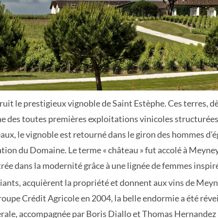
t le prestigieux vignoble de Saint Estèphe. Ces terres, dès 
’une des toutes premières exploitations vinicoles structur
ux, le vignoble est retourné dans le giron des hommes d’ég
réation du Domaine. Le terme « château » fut accolé à Meyney
rée dans la modernité grâce à une lignée de femmes inspir
ciants, acquièrent la propriété et donnent aux vins de Meyn
roupe Crédit Agricole en 2004, la belle endormie a été réve
érale, accompagnée par Boris Diallo et Thomas Hernandez à