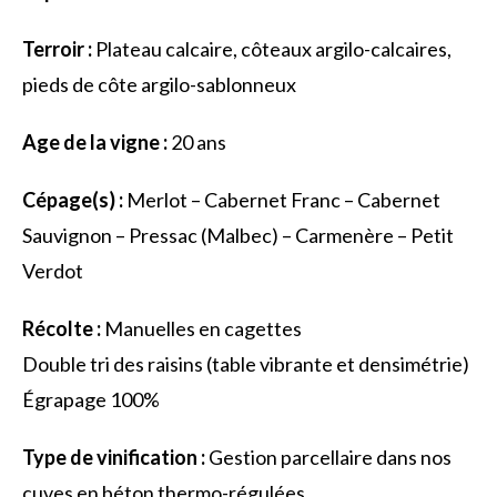
Terroir :
Plateau calcaire, côteaux argilo-calcaires,
pieds de côte argilo-sablonneux
Age de la vigne :
20 ans
Cépage(s) :
Merlot – Cabernet Franc – Cabernet
Sauvignon – Pressac (Malbec) – Carmenère – Petit
Verdot
Récolte :
Manuelles en cagettes
Double tri des raisins (table vibrante et densimétrie)
Égrapage 100%
Type de vinification :
Gestion parcellaire dans nos
cuves en béton thermo-régulées.