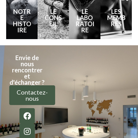
NOTR
LE
LE
LES
E
CONS
LABO
MEMB
HISTO
EIL
RATOI
RES
IRE
RE
Envie de
nous
rencontrer
et
d'échanger ?
Contactez-
nous