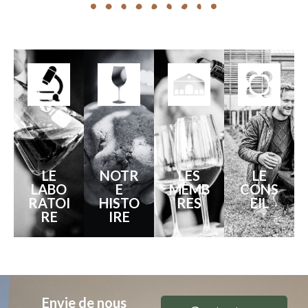
LE
NOTR
LES
LE
LABO
E
MEMB
CONS
RATOI
HISTO
RES
EIL
RE
IRE
Envie de nous