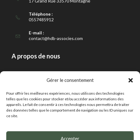
17 Grand Rue 33570 Montagne
Téléphone :
0557485912
E-mail :
contact@hdb-associes.com
A propos de nous
Notre histoire
Gérer le consentement
Notre équipe
Pour offrir les meilleures expériences, nous utilisons des technologies
Contact
telles que les cookies pour stocker et/ou accéder aux informations des
appareils. Le fait de consentir à ces technologies nous permettra de traiter
des données telles que le comportement de navigation ou les ID uniques sur
Notre expertise
ce site.
Conseil
Accepter