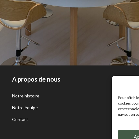
A propos de nous
Notre histoire
C
Pour offrir 
cookies pour
Notre équipe
A
ces technolo
navigation ou
Contact
Ac