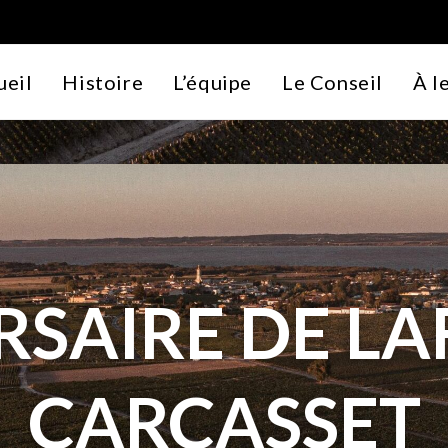
ueil
Histoire
L’équipe
Le Conseil
À l
RSAIRE DE LA
CARCASSET