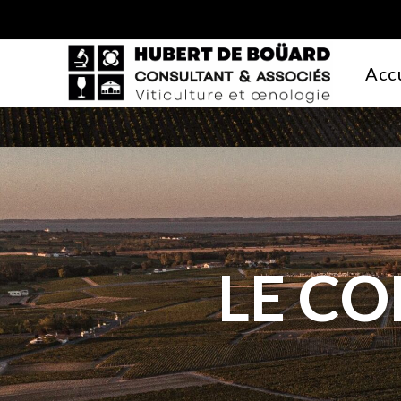
Acc
LE CO