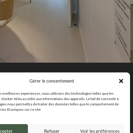
Notre expertise
Gérer le consentement
onseil
les meilleures expériences, nous utilisons des technologies telles que les
 stocker et/ou accéder aux informations des appareils. Le fait de consentir à
ctualités
gies nous permettra de traiter des données telles que le comportement de
 les ID uniques sur ce site.
cepter
Refuser
Voir les préférences