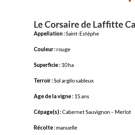
Le Corsaire de Laffitte C
Appellation :
Saint-Estèphe
Couleur :
rouge
Superficie :
10 ha
Terroir :
Sol argilo sableux
Age de la vigne :
15 ans
Cépage(s) :
Cabernet Sauvignon – Merlot
Récolte :
manuelle