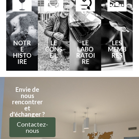
NOTR
LE
LE
LES
E
CONS
LABO
MEMB
HISTO
EIL
RATOI
RES
IRE
RE
Envie de
nous
rencontrer
et
d'échanger ?
Contactez-
nous