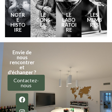
NOTR
LE
LE
LES
E
CONS
LABO
MEMB
HISTO
EIL
RATOI
RES
IRE
RE
Envie de
nous
rencontrer
et
d'échanger ?
Contactez-
nous