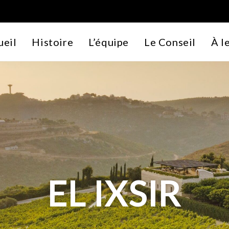
ueil
Histoire
L’équipe
Le Conseil
À l
EL IXSIR