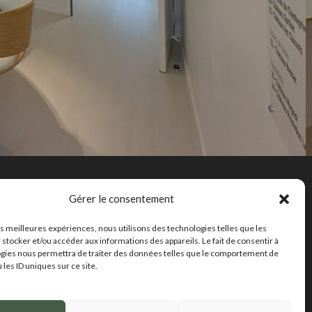
Notre expertise
Gérer le consentement
onseil
les meilleures expériences, nous utilisons des technologies telles que les
 stocker et/ou accéder aux informations des appareils. Le fait de consentir à
ctualités
gies nous permettra de traiter des données telles que le comportement de
 les ID uniques sur ce site.