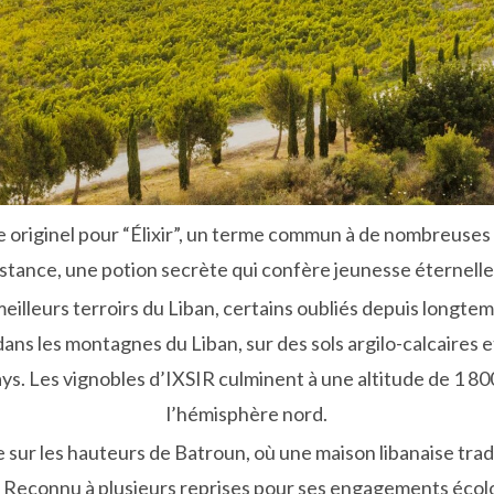
be originel pour “Élixir”, un terme commun à de nombreuses 
stance, une potion secrète qui confère jeunesse éternelle
meilleurs terroirs du Liban, certains oubliés depuis longtem
dans les montagnes du Liban, sur des sols argilo-calcaires e
ys. Les vignobles d’IXSIR culminent à une altitude de 1 800 
l’hémisphère nord.
ée sur les hauteurs de Batroun, où une maison libanaise tra
é. Reconnu à plusieurs reprises pour ses engagements écol