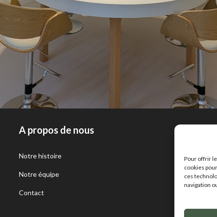
A propos de nous
Notre histoire
C
Pour offrir 
cookies pour
Notre équipe
A
ces technolo
navigation ou
Contact