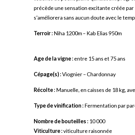
précède une sensation excitante créée par l’
s’améliorera sans aucun doute avec le temp
Terroir :
Niha 1200m – Kab Elias 950m
Age de la vigne :
entre 15 ans et 75 ans
Cépage(s) :
Viognier – Chardonnay
Récolte :
Manuelle, en caisses de 18 kg, av
Type de vinification :
Fermentation par par
Nombre de bouteilles :
10 000
Viticulture :
viticulture raisonnée