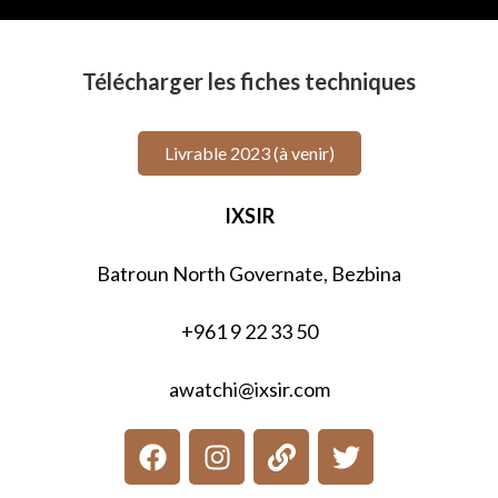
Télécharger les fiches techniques
Livrable 2023 (à venir)
IXSIR
Batroun North Governate, Bezbina
+961 9 22 33 50
awatchi@ixsir.com