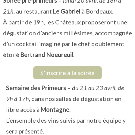
Soirée pré-primeurs
–
lundi 20 avril, de 16h à
21h
, au restaurant
Le Gabriel
à Bordeaux.
À partir de 19h, les Châteaux proposeront une
dégustation d’anciens millésimes, accompagnée
d’un cocktail imaginé par le chef doublement
étoilé
Bertrand Noeureuil
.
S'inscrire à la soirée
Semaine des Primeurs
–
du 21 au 23 avril, de
9h à 17h
, dans nos salles de dégustation en
libre accès à
Montagne
.
L’ensemble des vins suivis par notre équipe y
sera présenté.